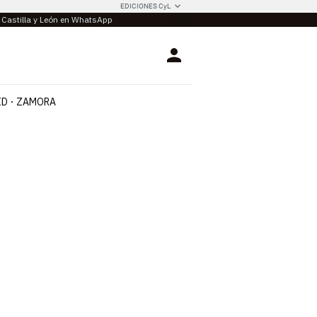
EDICIONES CyL
e Castilla y León en WhatsApp
Login
ID
ZAMORA