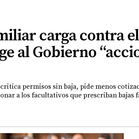
iliar carga contra e
ige al Gobierno “acci
 critica permisos sin baja, pide menos cotiz
onar a los facultativos que prescriban bajas f