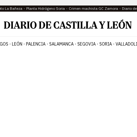
oto La Bañeza
Planta Hidrógeno Soria
Crimen machista GC Zamora
Diario d
GOS
LEÓN
PALENCIA
SALAMANCA
SEGOVIA
SORIA
VALLADOL