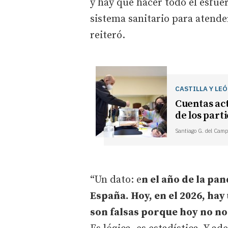
y hay que hacer todo el esfue
sistema sanitario para atender
reiteró.
CASTILLA Y LE
Cuentas act
de los part
Santiago G. del Camp
“Un dato: e
n el año de la p
España. Hoy, en el 2026, hay
son falsas porque hoy no n