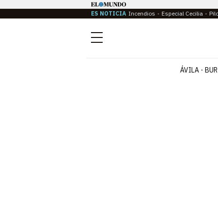
ES NOTICIA
Incendios
Especial Cecilia
Pil
Menú
ÁVILA
BUR