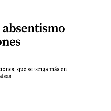
l absentismo
ones
aciones, que se tenga más en
alsas