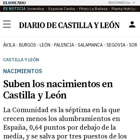
EDICIONES CyL
ES NOTICIA
Incendios
Especial Cecilia
Piloto La Bañeza
Planta Hidrógen
Menú
ÁVILA
BURGOS
LEÓN
PALENCIA
SALAMANCA
SEGOVIA
SORI
CASTILLA Y LEÓN
NACIMIENTOS
Suben los nacimientos en
Castilla y León
La Comunidad es la séptima en la que
crecen menos los alumbramientos en
España, 0,64 puntos por debajo de la
media, y se salva por tres puestos de los