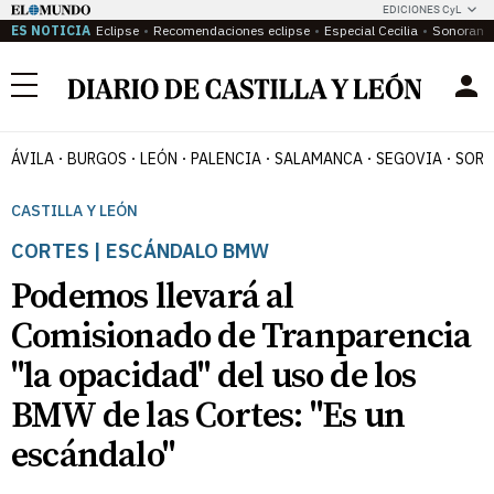
EDICIONES CyL
ES NOTICIA
Eclipse
Recomendaciones eclipse
Especial Cecilia
Sonoram
Menú
ÁVILA
BURGOS
LEÓN
PALENCIA
SALAMANCA
SEGOVIA
SORI
CASTILLA Y LEÓN
CORTES | ESCÁNDALO BMW
Podemos llevará al
Comisionado de Tranparencia
"la opacidad" del uso de los
BMW de las Cortes: "Es un
escándalo"