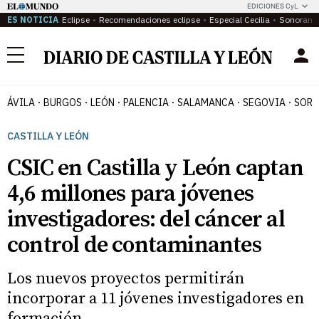
EDICIONES CyL
ES NOTICIA
Eclipse
Recomendaciones eclipse
Especial Cecilia
Sonoram
Menú
ÁVILA
BURGOS
LEÓN
PALENCIA
SALAMANCA
SEGOVIA
SORI
CASTILLA Y LEÓN
CSIC en Castilla y León captan
4,6 millones para jóvenes
investigadores: del cáncer al
control de contaminantes
Los nuevos proyectos permitirán
incorporar a 11 jóvenes investigadores en
formación