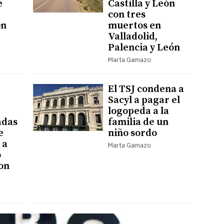
e
Castilla y León
con tres
ón
muertos en
Valladolid,
Palencia y León
Marta Gamazo
El TSJ condena a
Sacyl a pagar el
logopeda a la
adas
familia de un
e
niño sordo
 a
Marta Gamazo
o
on