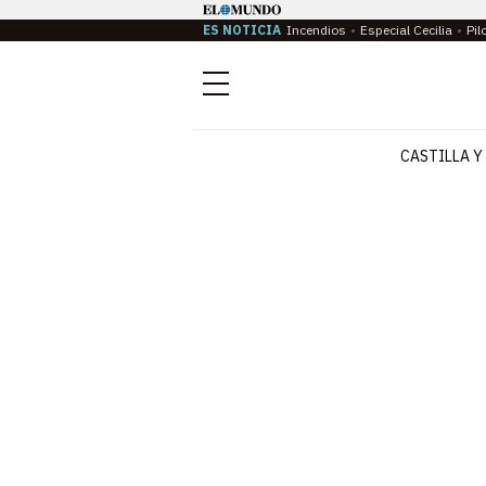
ES NOTICIA
Incendios
Especial Cecilia
Pil
Menú
CASTILLA Y