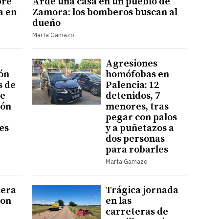
bre
Arde una casa en un pueblo de
a en
Zamora: los bomberos buscan al
dueño
Marta Gamazo
Agresiones
ón
homófobas en
s de
Palencia: 12
re
detenidos, 7
eón
menores, tras
pegar con palos
es
y a puñetazos a
dos personas
para robarles
Marta Gamazo
mera
Trágica jornada
con
en las
carreteras de