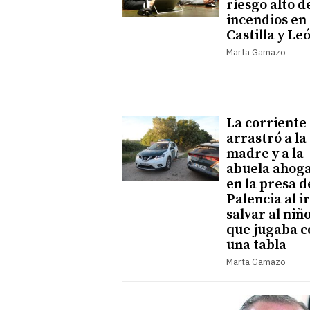
riesgo alto d
incendios en
Castilla y Le
Marta Gamazo
La corriente
arrastró a la
madre y a la
abuela ahog
en la presa d
Palencia al ir
salvar al niñ
que jugaba c
una tabla
Marta Gamazo