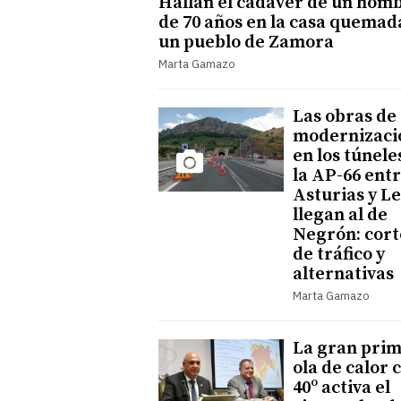
Hallan el cadáver de un hom
de 70 años en la casa quemad
un pueblo de Zamora
Marta Gamazo
Las obras de
modernizaci
en los túnele
la AP-66 ent
Asturias y L
llegan al de
Negrón: cort
de tráfico y
alternativas
Marta Gamazo
La gran pri
ola de calor 
40º activa el