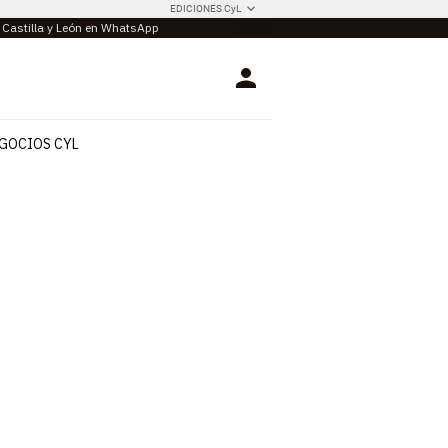
EDICIONES CyL
e Castilla y León en WhatsApp
Login
GOCIOS CYL