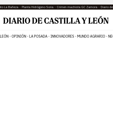
oto La Bañeza
Planta Hidrógeno Soria
Crimen machista GC Zamora
Diario d
 LEÓN
OPINIÓN
LA POSADA
INNOVADORES
MUNDO AGRARIO
NE