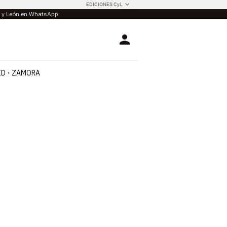
EDICIONES CyL
la y León en WhatsApp
Login
ID
ZAMORA