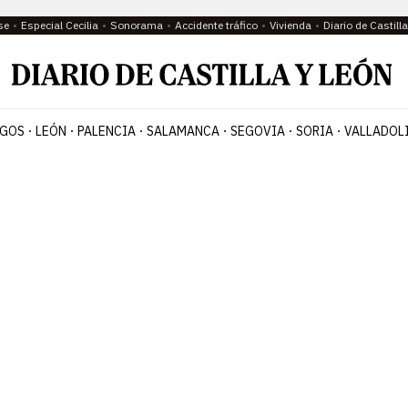
se
Especial Cecilia
Sonorama
Accidente tráfico
Vivienda
Diario de Castil
GOS
LEÓN
PALENCIA
SALAMANCA
SEGOVIA
SORIA
VALLADOL