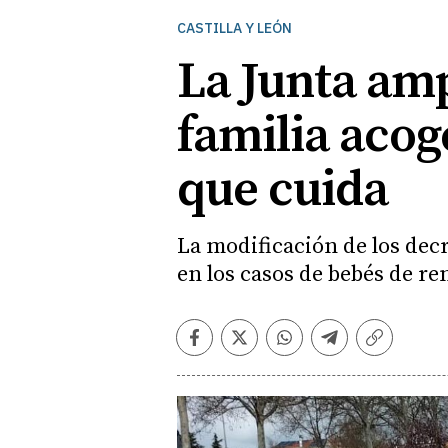
CASTILLA Y LEÓN
La Junta amp
familia aco
que cuida
La modificación de los decr
en los casos de bebés de r
Facebook
Twitter
Whatsapp
Telegram
Copiar
enlace