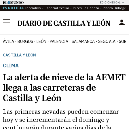
EDICIONES CyL
ES NOTICIA
Incendios
Especial Cecilia
Piloto La Bañeza
Planta Hidrógen
Menú
ÁVILA
BURGOS
LEÓN
PALENCIA
SALAMANCA
SEGOVIA
SORI
CASTILLA Y LEÓN
CLIMA
La alerta de nieve de la AEMET
llega a las carreteras de
Castilla y León
Las primeras nevadas pueden comenzar
hoy y se incrementarán el domingo y
continuarán durante varios días de la