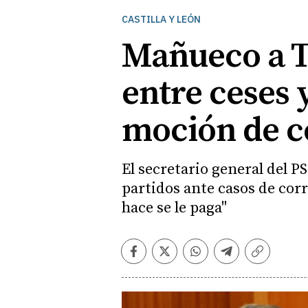
CASTILLA Y LEÓN
Mañueco a Tu
entre ceses 
moción de ce
El secretario general del P
partidos ante casos de corru
hace se le paga"
Facebook
Twitter
Whatsapp
Telegram
Copiar
enlace