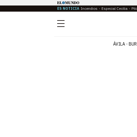
ES NOTICIA
Incendios
Especial Cecilia
Pil
Menú
ÁVILA
BUR