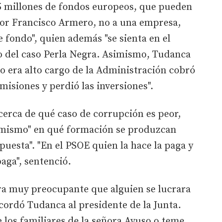
5 millones de fondos europeos, que pueden
señor Francisco Armero, no a una empresa,
te fondo", quien además "se sienta en el
o del caso Perla Negra. Asimismo, Tudanca
o era alto cargo de la Administración cobró
misiones y perdió las inversiones".
cerca de qué caso de corrupción es peor,
 mismo" en qué formación se produzcan
spuesta". "En el PSOE quien la hace la paga y
paga", sentenció.
ra muy preocupante que alguien se lucrara
ecordó Tudanca al presidente de la Junta.
 los familiares de la señora Ayuso o teme