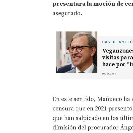
presentara la moción de cen
asegurado.
CASTILLA Y LE
Veganzones 
visitas par
hace por “
redaccion
En este sentido, Mañueco ha a
censura que en 2021 presentó e
que han salpicado en los últ
dimisión del procurador Ánge