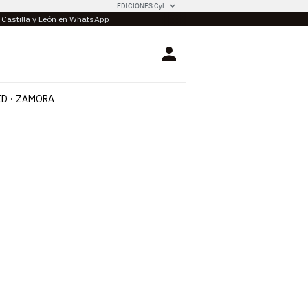
EDICIONES CyL
e Castilla y León en WhatsApp
Login
ID
ZAMORA