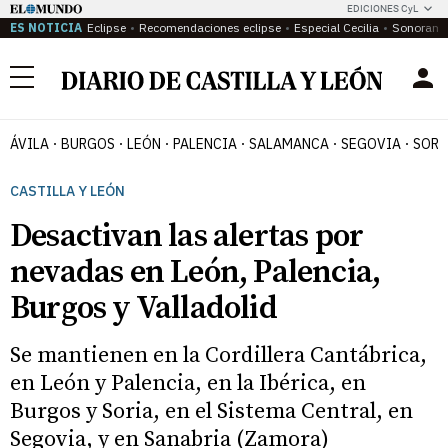
EDICIONES CyL
ES NOTICIA
Eclipse
Recomendaciones eclipse
Especial Cecilia
Sonoram
Menú
ÁVILA
BURGOS
LEÓN
PALENCIA
SALAMANCA
SEGOVIA
SORI
CASTILLA Y LEÓN
Desactivan las alertas por
nevadas en León, Palencia,
Burgos y Valladolid
Se mantienen en la Cordillera Cantábrica,
en León y Palencia, en la Ibérica, en
Burgos y Soria, en el Sistema Central, en
Segovia, y en Sanabria (Zamora)