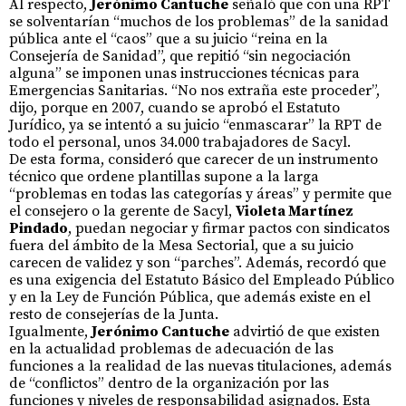
Al respecto,
Jerónimo Cantuche
señaló que con una RPT
se solventarían “muchos de los problemas” de la sanidad
pública ante el “caos” que a su juicio “reina en la
Consejería de Sanidad”, que repitió “sin negociación
alguna” se imponen unas instrucciones técnicas para
Emergencias Sanitarias. “No nos extraña este proceder”,
dijo, porque en 2007, cuando se aprobó el Estatuto
Jurídico, ya se intentó a su juicio “enmascarar” la RPT de
todo el personal, unos 34.000 trabajadores de Sacyl.
De esta forma, consideró que carecer de un instrumento
técnico que ordene plantillas supone a la larga
“problemas en todas las categorías y áreas” y permite que
el consejero o la gerente de Sacyl,
Violeta Martínez
Pindado
, puedan negociar y firmar pactos con sindicatos
fuera del ámbito de la Mesa Sectorial, que a su juicio
carecen de validez y son “parches”. Además, recordó que
es una exigencia del Estatuto Básico del Empleado Público
y en la Ley de Función Pública, que además existe en el
resto de consejerías de la Junta.
Igualmente,
Jerónimo Cantuche
advirtió de que existen
en la actualidad problemas de adecuación de las
funciones a la realidad de las nuevas titulaciones, además
de “conflictos” dentro de la organización por las
funciones y niveles de responsabilidad asignados. Esta