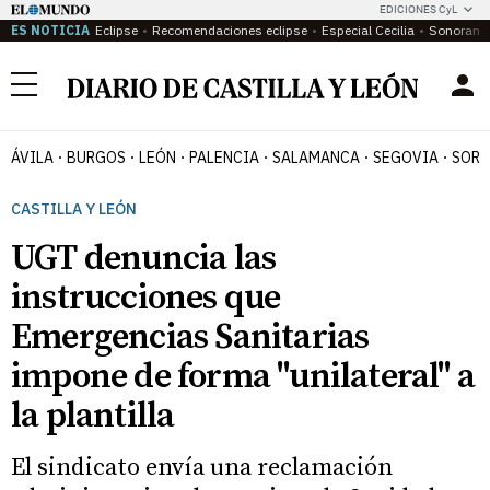
EDICIONES CyL
ES NOTICIA
Eclipse
Recomendaciones eclipse
Especial Cecilia
Sonoram
Menú
ÁVILA
BURGOS
LEÓN
PALENCIA
SALAMANCA
SEGOVIA
SORI
CASTILLA Y LEÓN
UGT denuncia las
instrucciones que
Emergencias Sanitarias
impone de forma "unilateral" a
la plantilla
El sindicato envía una reclamación