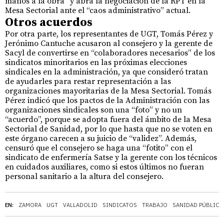
manos a la obra” y abra la negociación de la RPT en la
Mesa Sectorial ante el “caos administrativo” actual.
Otros acuerdos
Por otra parte, los representantes de UGT, Tomás Pérez y
Jerónimo Cantuche acusaron al consejero y la gerente de
Sacyl de convertirse en “colaboradores necesarios” de los
sindicatos minoritarios en las próximas elecciones
sindicales en la administración, ya que consideró tratan
de ayudarles para restar representación a las
organizaciones mayoritarias de la Mesa Sectorial. Tomás
Pérez indicó que los pactos de la Administración con las
organizaciones sindicales son una “foto” y no un
“acuerdo”, porque se adopta fuera del ámbito de la Mesa
Sectorial de Sanidad, por lo que hasta que no se voten en
este órgano carecen a su juicio de “validez”. Además,
censuró que el consejero se haga una “fotito” con el
sindicato de enfermería Satse y la gerente con los técnicos
en cuidados auxiliares, como si estos últimos no fueran
personal sanitario a la altura del consejero.
EN:
ZAMORA
UGT
VALLADOLID
SINDICATOS
TRABAJO
SANIDAD PÚBLICA