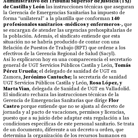
Administrativo del Tribunal Superior de Justicia (TSJ)
de Castilla y León
las instrucciones técnicas que aseguran
la Gerencia de Emergencias Sanitarias ha impuesto de
forma “unilateral” a la plantilla que conforman
140
profesionales sanitarios -médicos y enfermeros-,
que
se encargan de atender las urgencias prehospitalarias de
la población. Además, el sindicato entiende que esta
situación no se habría producido de contar con una
Relación de Puestos de Trabajo (RPT) que ordene a los
efectivos de la Gerencia Regional de Salud (Sacyl).
Así lo explicaron hoy en una comparecencia el secretario
general de UGT Servicios Públicos Castila y León,
Tomás
Pérez Urueña
; el delegado de sanidad de UGT en
Zamora,
Jerónimo Cantuche;
la secretaria de sanidad
UGT Servicios Públicos Castila y León,
Rosa López, y
Marta Vian
, delegada de Sanidad de UGT en Valladolid.
El sindicato rechaza las instrucciones técnicas de la
Gerencia de Emergencias Sanitarias que dirige
Flor
Castro
porque entiende que no se ajusta al decreto de
jornada y al pacto de vacaciones, permisos y licencias,
puesto que a su juicio debe adaptar esta regulación a las
condiciones específicas de este personal sanitario. Se trata
de un documento, diferente a un decreto u orden, que
determina la organización de los recursos humanos en