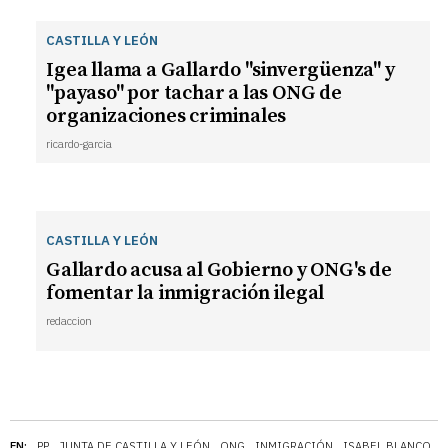
CASTILLA Y LEÓN
Igea llama a Gallardo "sinvergüenza" y
"payaso" por tachar a las ONG de
organizaciones criminales
ricardo-garcia
CASTILLA Y LEÓN
Gallardo acusa al Gobierno y ONG's de
fomentar la inmigración ilegal
redaccion
EN:
PP
JUNTA DE CASTILLA Y LEÓN
ONG
INMIGRACIÓN
ISABEL BLANCO
F