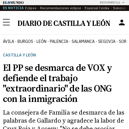
EDICIONES CyL
ES NOTICIA
Eclipse
Recomendaciones eclipse
Especial Cecilia
Sonoram
Menú
ÁVILA
BURGOS
LEÓN
PALENCIA
SALAMANCA
SEGOVIA
SORI
CASTILLA Y LEÓN
El PP se desmarca de VOX y
defiende el trabajo
"extraordinario" de las ONG
con la inmigración
La consejera de Familia se desmarca de las
palabras de Gallardo y agradece la labor de
Cruz Roja y Accem: "No se debe asociar