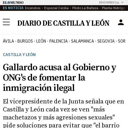
EDICIONES CyL
ES NOTICIA
Incendios
Especial Cecilia
Piloto La Bañeza
Planta Hidrógen
Menú
ÁVILA
BURGOS
LEÓN
PALENCIA
SALAMANCA
SEGOVIA
SORI
CASTILLA Y LEÓN
Gallardo acusa al Gobierno y
ONG's de fomentar la
inmigración ilegal
El vicepresidente de la Junta señala que en
Castilla y León cada vez se ven "más
machetazos y más agresiones sexuales"
pide soluciones para evitar que "el barrio