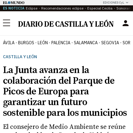
EDICIONES CyL
ES NOTICIA
Eclipse
Recomendaciones eclipse
Especial Cecilia
Sonoram
Menú
ÁVILA
BURGOS
LEÓN
PALENCIA
SALAMANCA
SEGOVIA
SORI
CASTILLA Y LEÓN
La Junta avanza en la
colaboración del Parque de
Picos de Europa para
garantizar un futuro
sostenible para los municipios
El consejero de Medio Ambiente se reúne