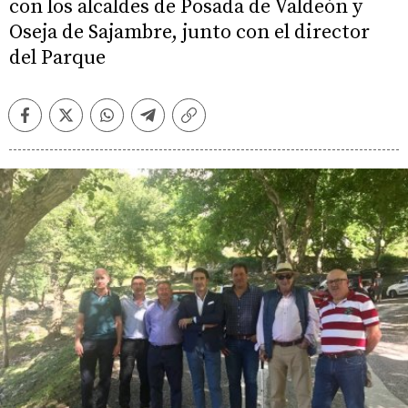
con los alcaldes de Posada de Valdeón y
Oseja de Sajambre, junto con el director
del Parque
Facebook
Twitter
Whatsapp
Telegram
Copiar
enlace