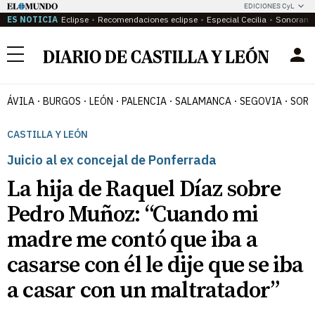
EDICIONES CyL
ES NOTICIA
Eclipse
Recomendaciones eclipse
Especial Cecilia
Sonoram
Menú
ÁVILA
BURGOS
LEÓN
PALENCIA
SALAMANCA
SEGOVIA
SORI
CASTILLA Y LEÓN
Juicio al ex concejal de Ponferrada
La hija de Raquel Díaz sobre
Pedro Muñoz: “Cuando mi
madre me contó que iba a
casarse con él le dije que se iba
a casar con un maltratador”