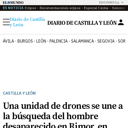
EDICIONES CyL
ES NOTICIA
Eclipse
Recomendaciones eclipse
Especial Cecilia
Sonoram
Diario de Castilla
Menú
y León
ÁVILA
BURGOS
LEÓN
PALENCIA
SALAMANCA
SEGOVIA
SORI
CASTILLA Y LEÓN
Una unidad de drones se une a
la búsqueda del hombre
desaparecido en Rimor, en