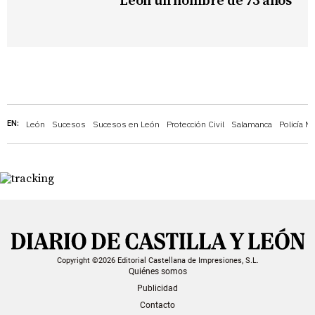
León un hombre de 73 años
EN:
León
Sucesos
Sucesos en León
Protección Civil
Salamanca
Policía N
Copyright ©2026 Editorial Castellana de Impresiones, S.L.
Quiénes somos
Publicidad
Contacto