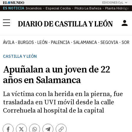
EDICIONES CyL
ES NOTICIA
Incendios
Especial Cecilia
Piloto La Bañeza
Planta Hidrógen
Menú
ÁVILA
BURGOS
LEÓN
PALENCIA
SALAMANCA
SEGOVIA
SORI
CASTILLA Y LEÓN
Apuñalan a un joven de 22
años en Salamanca
La víctima con la herida en la pierna, fue
trasladada en UVI móvil desde la calle
Correhuela al hospital de la capital
Facebook
Twitter
Whatsapp
Telegram
Copiar