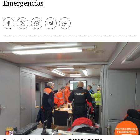
Emergencias
Facebook
Twitter
Whatsapp
Telegram
Copiar
enlace