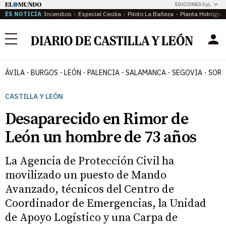
EDICIONES CyL
ES NOTICIA
Incendios
Especial Cecilia
Piloto La Bañeza
Planta Hidrógen
Menú
ÁVILA
BURGOS
LEÓN
PALENCIA
SALAMANCA
SEGOVIA
SORI
CASTILLA Y LEÓN
Desaparecido en Rimor de
León un hombre de 73 años
La Agencia de Protección Civil ha
movilizado un puesto de Mando
Avanzado, técnicos del Centro de
Coordinador de Emergencias, la Unidad
de Apoyo Logístico y una Carpa de