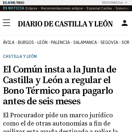
EDICIONES CyL
ES NOTICIA
Eclipse
Recomendaciones eclipse
Especial Cecilia
Sonoram
Menú
ÁVILA
BURGOS
LEÓN
PALENCIA
SALAMANCA
SEGOVIA
SORI
CASTILLA Y LEÓN
El Común insta a la Junta de
Castilla y León a regular el
Bono Térmico para pagarlo
antes de seis meses
El Procurador pide un marco jurídico
como el de otras autonomías a fin de
agilizar esta ayuda destinada a paliar la