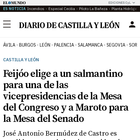
EDICIONES CyL
ES NOTICIA
Incendios
Especial Cecilia
Piloto La Bañeza
Planta Hidrógen
Menú
ÁVILA
BURGOS
LEÓN
PALENCIA
SALAMANCA
SEGOVIA
SORI
CASTILLA Y LEÓN
Feijóo elige a un salmantino
para una de las
vicepresidencias de la Mesa
del Congreso y a Maroto para
la Mesa del Senado
José Antonio Bermúdez de Castro es