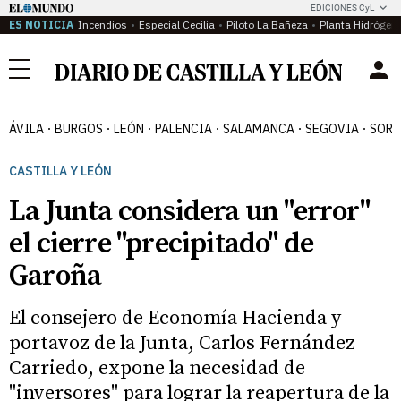
EDICIONES CyL
ES NOTICIA
Incendios
Especial Cecilia
Piloto La Bañeza
Planta Hidrógen
Menú
ÁVILA
BURGOS
LEÓN
PALENCIA
SALAMANCA
SEGOVIA
SORI
CASTILLA Y LEÓN
La Junta considera un "error"
el cierre "precipitado" de
Garoña
El consejero de Economía Hacienda y
portavoz de la Junta, Carlos Fernández
Carriedo, expone la necesidad de
"inversores" para lograr la reapertura de la