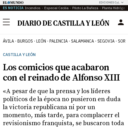
EDICIONES CyL
ES NOTICIA
Incendios
Especial Cecilia
Piloto La Bañeza
Planta Hidrógen
Menú
ÁVILA
BURGOS
LEÓN
PALENCIA
SALAMANCA
SEGOVIA
SORI
CASTILLA Y LEÓN
Los comicios que acabaron
con el reinado de Alfonso XIII
«A pesar de que la prensa y los líderes
políticos de la época no pusieron en duda
la victoria republicana ni por un
momento, más tarde, para complacerr el
revisionismo franquista, se buscaron toda