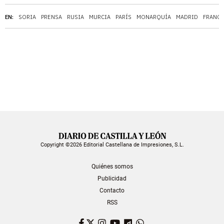
EN:
SORIA
PRENSA
RUSIA
MURCIA
PARÍS
MONARQUÍA
MADRID
FRANQ
Copyright ©2026 Editorial Castellana de Impresiones, S.L.
Quiénes somos
Publicidad
Contacto
RSS
Facebook
Twitter
Instagram
YouTube
Dailymotion
WhatsApp