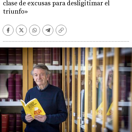
clase de excusas para desligitimar el
triunfo»
Facebook
Twitter
Whatsapp
Telegram
Copiar
enlace