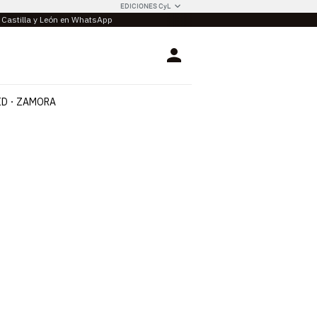
EDICIONES CyL
e Castilla y León en WhatsApp
Login
ID
ZAMORA