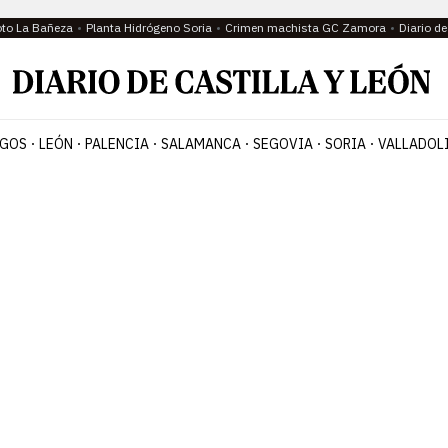
oto La Bañeza
Planta Hidrógeno Soria
Crimen machista GC Zamora
Diario d
GOS
LEÓN
PALENCIA
SALAMANCA
SEGOVIA
SORIA
VALLADOL