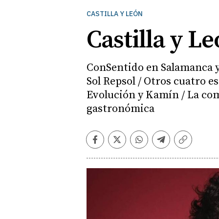
CASTILLA Y LEÓN
Castilla y L
ConSentido en Salamanca y 
Sol Repsol / Otros cuatro 
Evolución y Kamín / La com
gastronómica
Facebook
Twitter
Whatsapp
Telegram
Copiar
enlace