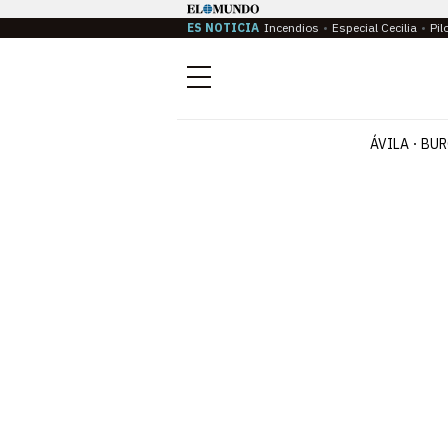
ES NOTICIA
Incendios
Especial Cecilia
Pil
Menú
ÁVILA
BUR