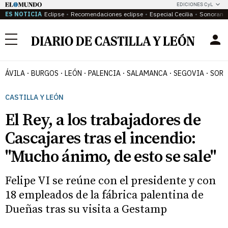
EDICIONES CyL
ES NOTICIA
Eclipse
Recomendaciones eclipse
Especial Cecilia
Sonoram
Menú
ÁVILA
BURGOS
LEÓN
PALENCIA
SALAMANCA
SEGOVIA
SORI
CASTILLA Y LEÓN
El Rey, a los trabajadores de
Cascajares tras el incendio:
"Mucho ánimo, de esto se sale"
Felipe VI se reúne con el presidente y con
18 empleados de la fábrica palentina de
Dueñas tras su visita a Gestamp