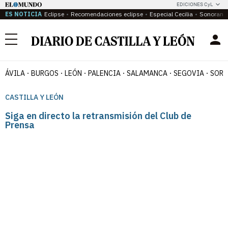
EDICIONES CyL
ES NOTICIA
Eclipse
Recomendaciones eclipse
Especial Cecilia
Sonoram
Menú
ÁVILA
BURGOS
LEÓN
PALENCIA
SALAMANCA
SEGOVIA
SORI
CASTILLA Y LEÓN
Siga en directo la retransmisión del Club de
Prensa