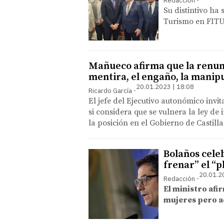
Redacción
Su distintivo ha 
Turismo en FITU
Mañueco afirma que la renunc
mentira, el engaño, la manip
20.01.2023 | 18:08
Ricardo García
El jefe del Ejecutivo autonómico invi
si considera que se vulnera la ley de
la posición en el Gobierno de Castilla
Bolaños cele
frenar” el “p
20.01.2
Redacción
El ministro afi
mujeres pero ad