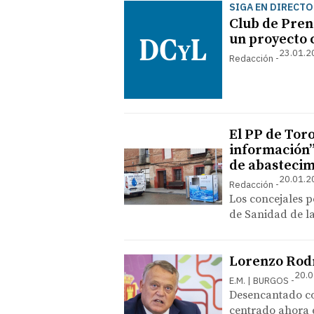
SIGA EN DIRECTO
Club de Pren
un proyecto
23.01.2
Redacción
El PP de Toro
información” 
de abastecim
20.01.2
Redacción
Los concejales p
de Sanidad de la
Lorenzo Rodr
20.0
E.M. | BURGOS
Desencantado co
centrado ahora 