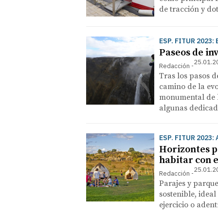
de tracción y do
ESP. FITUR 2023
Paseos de in
25.01.2
Redacción
Tras los pasos d
camino de la evo
monumental de la
algunas dedicad
ESP. FITUR 2023
Horizontes pa
habitar con 
25.01.2
Redacción
Parajes y parque
sostenible, idea
ejercicio o aden