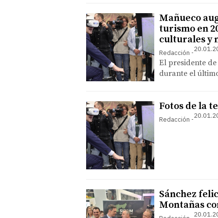
Mañueco augu
turismo en 20
culturales y 
20.01.2
Redacción
El presidente de
durante el últim
Fotos de la 
20.01.2
Redacción
Sánchez felic
Montañas co
20.01.2