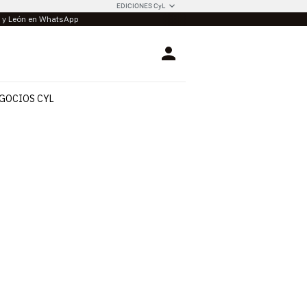
EDICIONES CyL
la y León en WhatsApp
Login
GOCIOS CYL