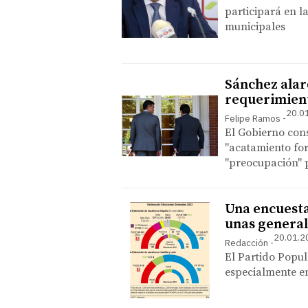
participará en l
municipales
Sánchez alard
requerimiento
20.0
Felipe Ramos
El Gobierno cons
"acatamiento for
"preocupación" p
Una encuesta
unas general
20.01.2
Redacción
El Partido Popu
especialmente en