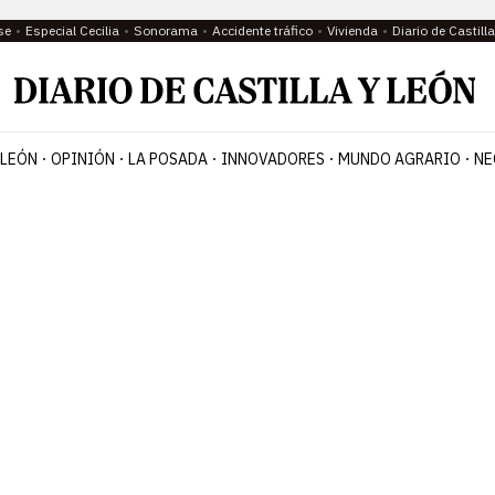
se
Especial Cecilia
Sonorama
Accidente tráfico
Vivienda
Diario de Castil
 LEÓN
OPINIÓN
LA POSADA
INNOVADORES
MUNDO AGRARIO
NE