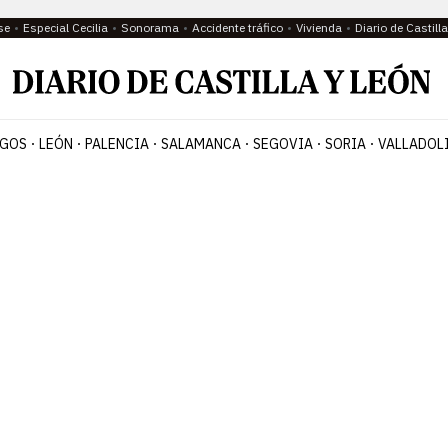
se
Especial Cecilia
Sonorama
Accidente tráfico
Vivienda
Diario de Castil
GOS
LEÓN
PALENCIA
SALAMANCA
SEGOVIA
SORIA
VALLADOL