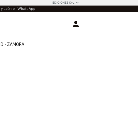
EDICIONES CyL
la y León en WhatsApp
Login
ID
ZAMORA