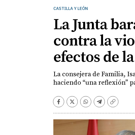
CASTILLA Y LEÓN
La Junta bar
contra la vi
efectos de la 
La consejera de Familia, Is
haciendo “una reflexión” p
Facebook
Twitter
Whatsapp
Telegram
Copiar
enlace