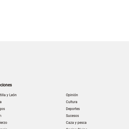
ciones
tilla y León
Opinión
la
Cultura
gos
Deportes
n
Sucesos
ierzo
Caza y pesca