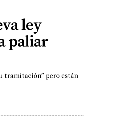
eva ley
a paliar
su tramitación” pero están