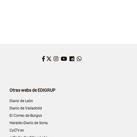
Facebook
Twitter
Instagram
YouTube
Dailymotion
WhatsApp
Otras webs de EDIGRUP
Diario de León
Diario de Valladolid
El Correo de Burgos
Heraldo-Diario de Soria
CyLTV.es