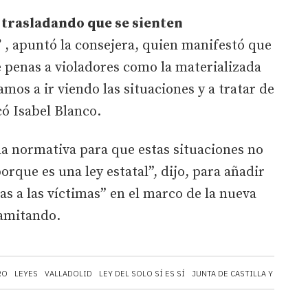
 trasladando que se sienten
”
, apuntó la consejera, quien manifestó que
de penas a violadores como la materializada
os a ir viendo las situaciones y a tratar de
có Isabel Blanco.
a normativa para que estas situaciones no
orque es una ley estatal”, dijo, para añadir
s a las víctimas” en el marco de la nueva
tramitando.
RO
LEYES
VALLADOLID
LEY DEL SOLO SÍ ES SÍ
JUNTA DE CASTILLA Y LEÓN
I