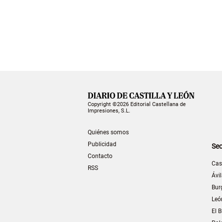
Copyright ©2026 Editorial Castellana de
Impresiones, S.L.
Quiénes somos
Publicidad
Sec
Contacto
Cas
RSS
Ávi
Bur
Leó
El B