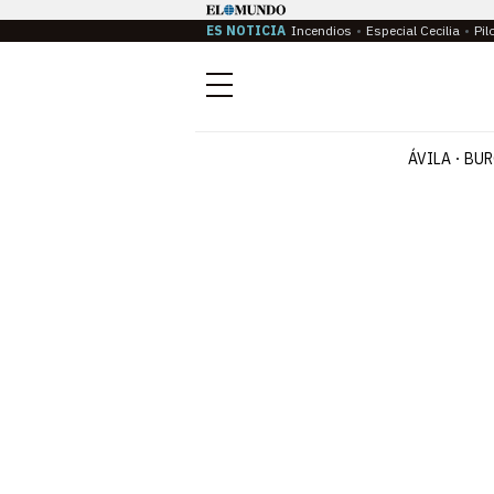
ES NOTICIA
Incendios
Especial Cecilia
Pil
Menú
ÁVILA
BUR