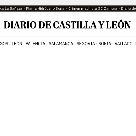
oto La Bañeza
Planta Hidrógeno Soria
Crimen machista GC Zamora
Diario d
GOS
LEÓN
PALENCIA
SALAMANCA
SEGOVIA
SORIA
VALLADOL