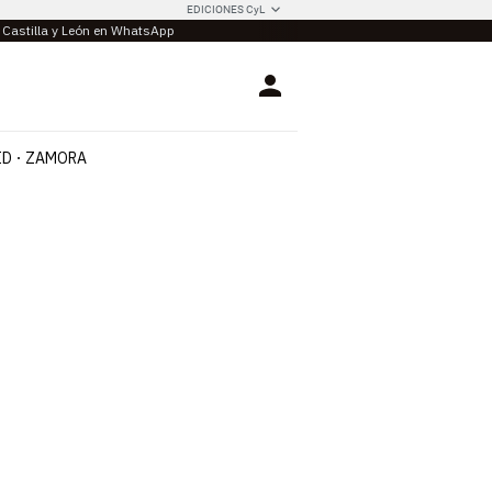
EDICIONES CyL
e Castilla y León en WhatsApp
Login
ID
ZAMORA