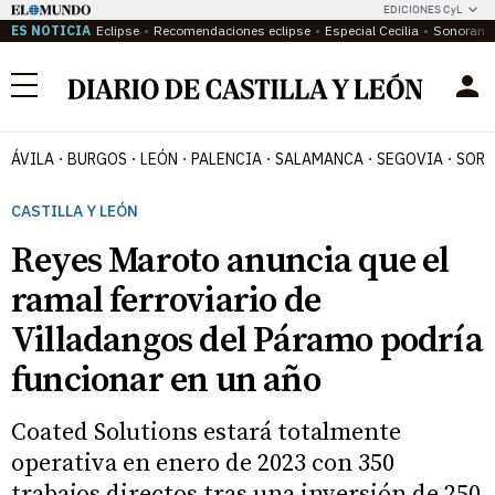
EDICIONES CyL
ES NOTICIA
Eclipse
Recomendaciones eclipse
Especial Cecilia
Sonoram
Menú
ÁVILA
BURGOS
LEÓN
PALENCIA
SALAMANCA
SEGOVIA
SORI
CASTILLA Y LEÓN
Reyes Maroto anuncia que el
ramal ferroviario de
Villadangos del Páramo podría
funcionar en un año
Coated Solutions estará totalmente
operativa en enero de 2023 con 350
trabajos directos tras una inversión de 250