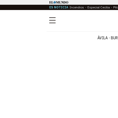
ES NOTICIA
Incendios
Especial Cecilia
Pil
Menú
ÁVILA
BUR