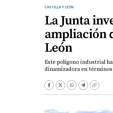
CASTILLA Y LEÓN
La Junta inv
ampliación d
León
Este polígono industrial h
dinamizadora en términos 
Facebook
Twitter
Whatsapp
Telegram
Copiar
enlace