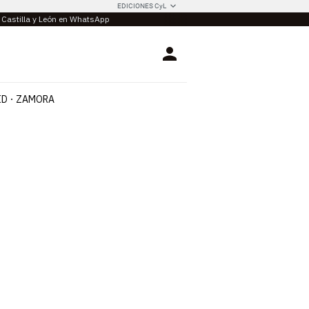
EDICIONES CyL
e Castilla y León en WhatsApp
Login
ID
ZAMORA