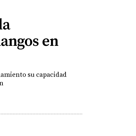
la
dangos en
onamiento su capacidad
ón