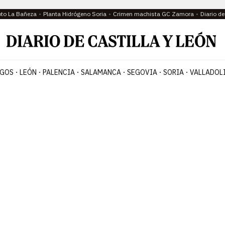
oto La Bañeza
Planta Hidrógeno Soria
Crimen machista GC Zamora
Diario d
GOS
LEÓN
PALENCIA
SALAMANCA
SEGOVIA
SORIA
VALLADOL