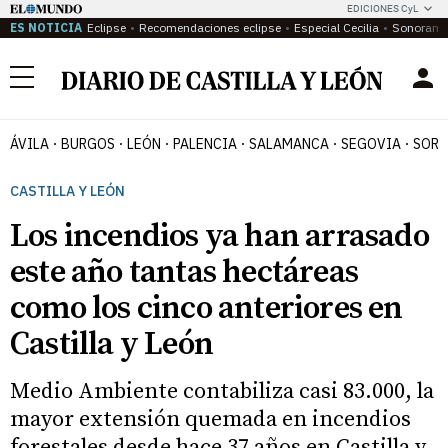
EDICIONES CyL
ES NOTICIA
Eclipse
Recomendaciones eclipse
Especial Cecilia
Sonoram
Menú
ÁVILA
BURGOS
LEÓN
PALENCIA
SALAMANCA
SEGOVIA
SORI
CASTILLA Y LEÓN
Los incendios ya han arrasado
este año tantas hectáreas
como los cinco anteriores en
Castilla y León
Medio Ambiente contabiliza casi 83.000, la
mayor extensión quemada en incendios
forestales desde hace 37 años en Castilla y