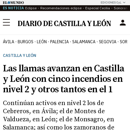
EDICIONES CyL
ES NOTICIA
Eclipse
Recomendaciones eclipse
Especial Cecilia
Sonoram
Menú
ÁVILA
BURGOS
LEÓN
PALENCIA
SALAMANCA
SEGOVIA
SORI
CASTILLA Y LEÓN
Las llamas avanzan en Castilla
y León con cinco incendios en
nivel 2 y otros tantos en el 1
Continúan activos en nivel 2 los de
Cebreros, en Ávila; el de Montes de
Valdueza, en León; el de Monsagro, en
Salamanca; así como los zamoranos de