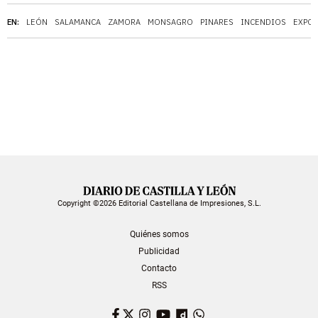
EN:
LEÓN
SALAMANCA
ZAMORA
MONSAGRO
PINARES
INCENDIOS
EXPO
Copyright ©2026 Editorial Castellana de Impresiones, S.L.
Quiénes somos
Publicidad
Contacto
RSS
Facebook
Twitter
Instagram
YouTube
Dailymotion
WhatsApp