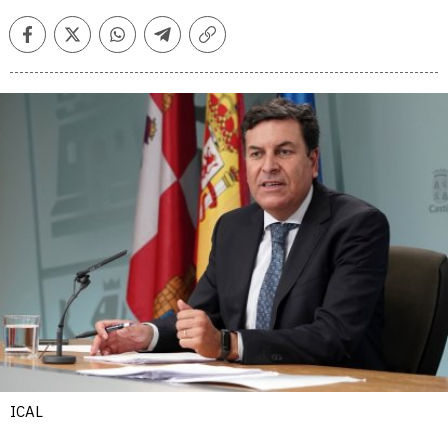
Facebook
Twitter
Whatsapp
Telegram
Copiar
enlace
ICAL