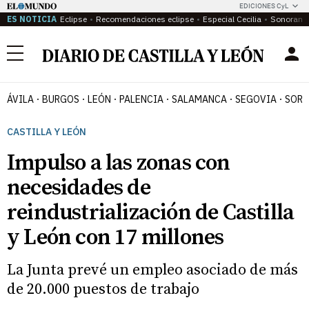
EDICIONES CyL
ES NOTICIA
Eclipse
Recomendaciones eclipse
Especial Cecilia
Sonoram
Menú
ÁVILA
BURGOS
LEÓN
PALENCIA
SALAMANCA
SEGOVIA
SORI
CASTILLA Y LEÓN
Impulso a las zonas con
necesidades de
reindustrialización de Castilla
y León con 17 millones
La Junta prevé un empleo asociado de más
de 20.000 puestos de trabajo