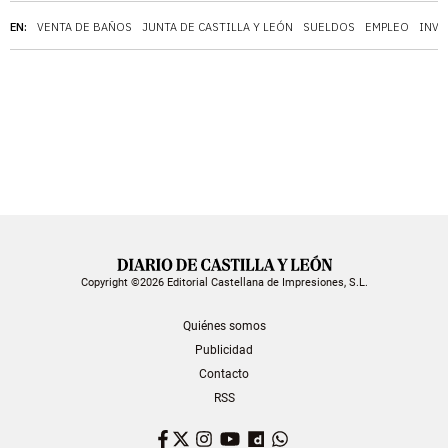
EN:
VENTA DE BAÑOS
JUNTA DE CASTILLA Y LEÓN
SUELDOS
EMPLEO
INVE
Copyright ©2026 Editorial Castellana de Impresiones, S.L.
Quiénes somos
Publicidad
Contacto
RSS
Facebook
Twitter
Instagram
YouTube
Dailymotion
WhatsApp