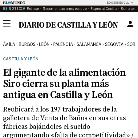
EDICIONES CyL
ES NOTICIA
Eclipse
Recomendaciones eclipse
Especial Cecilia
Sonoram
Menú
ÁVILA
BURGOS
LEÓN
PALENCIA
SALAMANCA
SEGOVIA
SORI
CASTILLA Y LEÓN
El gigante de la alimentación
Siro cierra su planta más
antigua en Castilla y León
Reubicará a los 197 trabajadores de la
galletera de Venta de Baños en sus otras
fábricas bajándoles el sueldo
argumentando «falta de competitividad» /