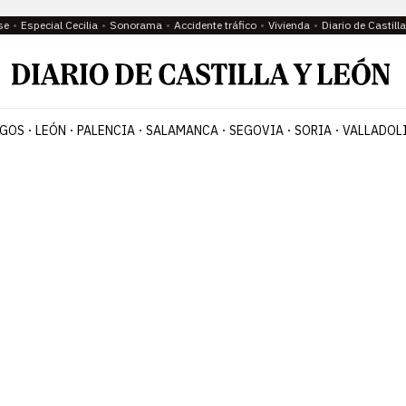
se
Especial Cecilia
Sonorama
Accidente tráfico
Vivienda
Diario de Castil
GOS
LEÓN
PALENCIA
SALAMANCA
SEGOVIA
SORIA
VALLADOL