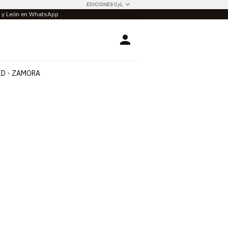
EDICIONES CyL
la y León en WhatsApp
Login
ID
ZAMORA