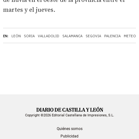
de lluvia en el oeste de la provincia entre el
martes y el jueves.
EN:
LEÓN
SORIA
VALLADOLID
SALAMANCA
SEGOVIA
PALENCIA
METEOR
Copyright ©2026 Editorial Castellana de Impresiones, S.L.
Quiénes somos
Publicidad