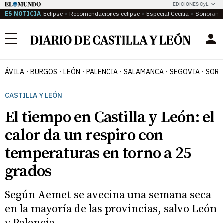
EDICIONES CyL
ES NOTICIA
Eclipse
Recomendaciones eclipse
Especial Cecilia
Sonoram
Menú
ÁVILA
BURGOS
LEÓN
PALENCIA
SALAMANCA
SEGOVIA
SORI
CASTILLA Y LEÓN
El tiempo en Castilla y León: el
calor da un respiro con
temperaturas en torno a 25
grados
Según Aemet se avecina una semana seca
en la mayoría de las provincias, salvo León
y Palencia