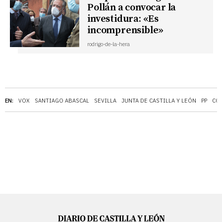
Pollán a convocar la
investidura: «Es
incomprensible»
rodrigo-de-la-hera
EN:
VOX
SANTIAGO ABASCAL
SEVILLA
JUNTA DE CASTILLA Y LEÓN
PP
COR