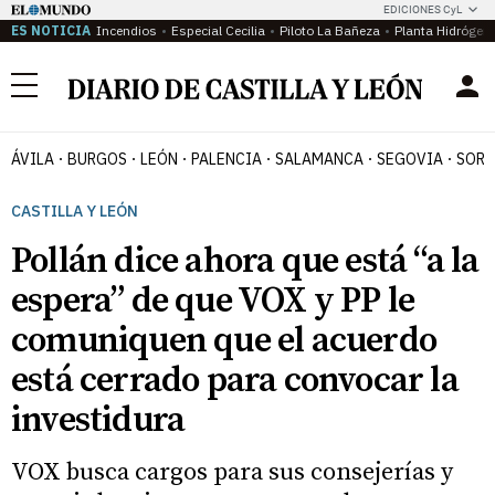
EDICIONES CyL
ES NOTICIA
Incendios
Especial Cecilia
Piloto La Bañeza
Planta Hidrógen
Menú
ÁVILA
BURGOS
LEÓN
PALENCIA
SALAMANCA
SEGOVIA
SORI
CASTILLA Y LEÓN
Pollán dice ahora que está “a la
espera” de que VOX y PP le
comuniquen que el acuerdo
está cerrado para convocar la
investidura
VOX busca cargos para sus consejerías y