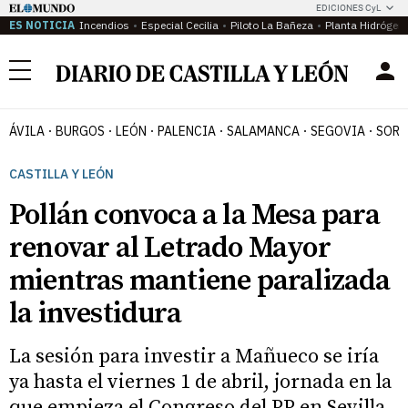
EDICIONES CyL
ES NOTICIA
Incendios
Especial Cecilia
Piloto La Bañeza
Planta Hidrógen
Menú
ÁVILA
BURGOS
LEÓN
PALENCIA
SALAMANCA
SEGOVIA
SORI
CASTILLA Y LEÓN
Pollán convoca a la Mesa para
renovar al Letrado Mayor
mientras mantiene paralizada
la investidura
La sesión para investir a Mañueco se iría
ya hasta el viernes 1 de abril, jornada en la
que empieza el Congreso del PP en Sevilla