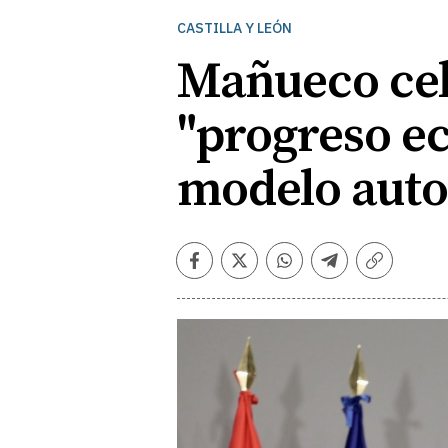
CASTILLA Y LEÓN
Mañueco cele
"progreso ec
modelo aut
Facebook
Twitter
Whatsapp
Telegram
Copiar
enlace