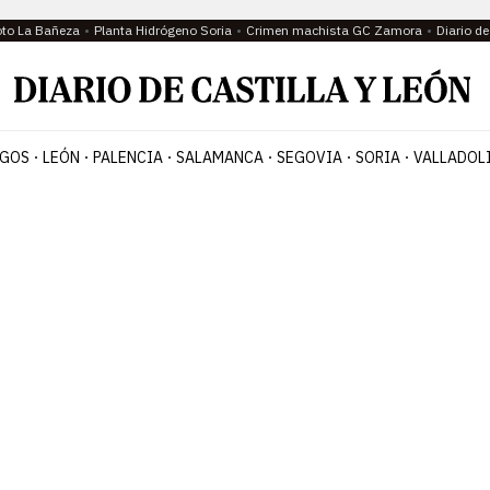
oto La Bañeza
Planta Hidrógeno Soria
Crimen machista GC Zamora
Diario d
GOS
LEÓN
PALENCIA
SALAMANCA
SEGOVIA
SORIA
VALLADOL