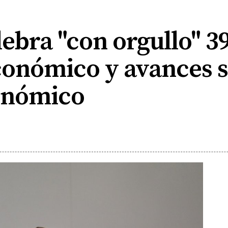
bra "con orgullo" 3
onómico y avances so
onómico