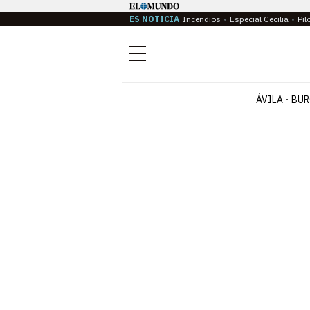
ES NOTICIA
Incendios
Especial Cecilia
Pil
Menú
ÁVILA
BUR