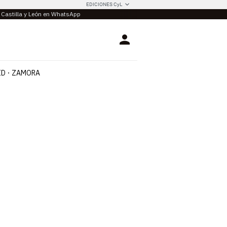
EDICIONES CyL
e Castilla y León en WhatsApp
Login
ID
ZAMORA