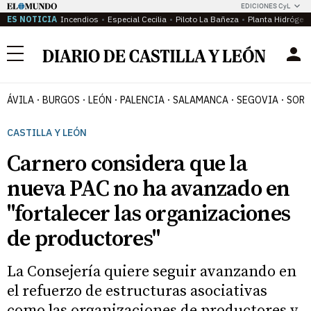
EDICIONES CyL
ES NOTICIA
Incendios
Especial Cecilia
Piloto La Bañeza
Planta Hidrógen
Menú
ÁVILA
BURGOS
LEÓN
PALENCIA
SALAMANCA
SEGOVIA
SORI
CASTILLA Y LEÓN
Carnero considera que la
nueva PAC no ha avanzado en
"fortalecer las organizaciones
de productores"
La Consejería quiere seguir avanzando en
el refuerzo de estructuras asociativas
como las organizaciones de productores y