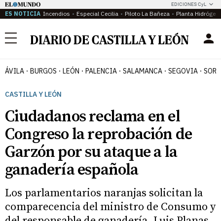
EDICIONES CyL
ES NOTICIA
Incendios
Especial Cecilia
Piloto La Bañeza
Planta Hidrógen
Menú
ÁVILA
BURGOS
LEÓN
PALENCIA
SALAMANCA
SEGOVIA
SORI
CASTILLA Y LEÓN
Ciudadanos reclama en el
Congreso la reprobación de
Garzón por su ataque a la
ganadería española
Los parlamentarios naranjas solicitan la
comparecencia del ministro de Consumo y
del responsable de ganadería, Luis Planas