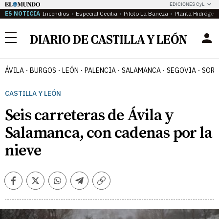
EDICIONES CyL
ES NOTICIA
Incendios
Especial Cecilia
Piloto La Bañeza
Planta Hidrógen
Menú
ÁVILA
BURGOS
LEÓN
PALENCIA
SALAMANCA
SEGOVIA
SORI
CASTILLA Y LEÓN
Seis carreteras de Ávila y
Salamanca, con cadenas por la
nieve
Facebook
Twitter
Whatsapp
Telegram
Copiar
enlace