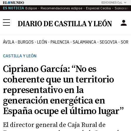
EDICIONES CyL
ES NOTICIA
Eclipse
Recomendaciones eclipse
Especial Cecilia
Sonoram
Menú
ÁVILA
BURGOS
LEÓN
PALENCIA
SALAMANCA
SEGOVIA
SORI
CASTILLA Y LEÓN
Cipriano García: “No es
coherente que un territorio
representativo en la
generación energética en
España ocupe el último lugar”
El director general de Caja Rural de