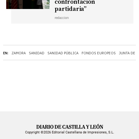
confrontación
partidaria”
redaccion
EN:
ZAMORA
SANIDAD
SANIDAD PÚBLICA
FONDOS EUROPEOS
JUNTA DE C
Copyright ©2026 Editorial Castellana de Impresiones, S.L.