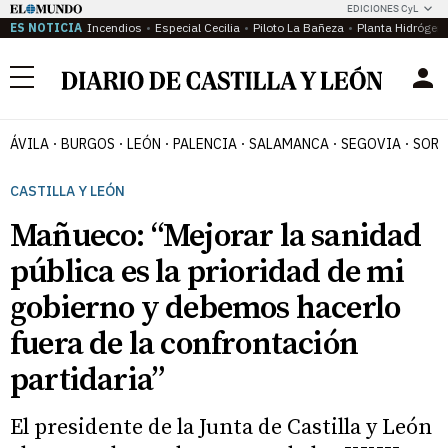
EDICIONES CyL
ES NOTICIA
Incendios
Especial Cecilia
Piloto La Bañeza
Planta Hidrógen
Menú
ÁVILA
BURGOS
LEÓN
PALENCIA
SALAMANCA
SEGOVIA
SORI
CASTILLA Y LEÓN
Mañueco: “Mejorar la sanidad
pública es la prioridad de mi
gobierno y debemos hacerlo
fuera de la confrontación
partidaria”
El presidente de la Junta de Castilla y León