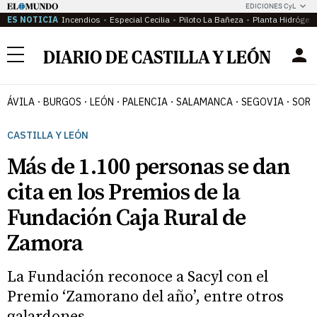
EDICIONES CyL
ES NOTICIA
Incendios
Especial Cecilia
Piloto La Bañeza
Planta Hidrógen
Menú
ÁVILA
BURGOS
LEÓN
PALENCIA
SALAMANCA
SEGOVIA
SORI
CASTILLA Y LEÓN
Más de 1.100 personas se dan
cita en los Premios de la
Fundación Caja Rural de
Zamora
La Fundación reconoce a Sacyl con el
Premio ‘Zamorano del año’, entre otros
galardones