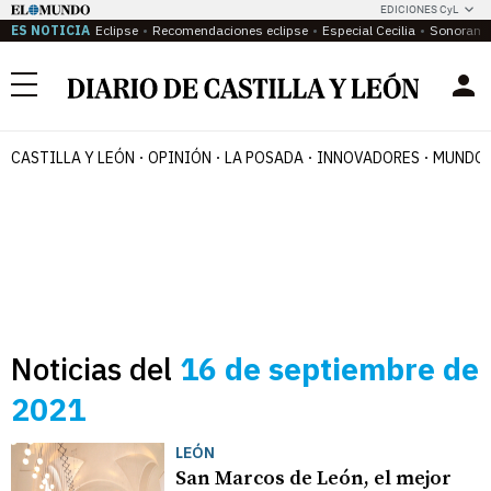
EDICIONES CyL
ES NOTICIA
Eclipse
Recomendaciones eclipse
Especial Cecilia
Sonoram
Menú
CASTILLA Y LEÓN
OPINIÓN
LA POSADA
INNOVADORES
MUNDO 
Noticias del
16 de septiembre de
2021
LEÓN
San Marcos de León, el mejor