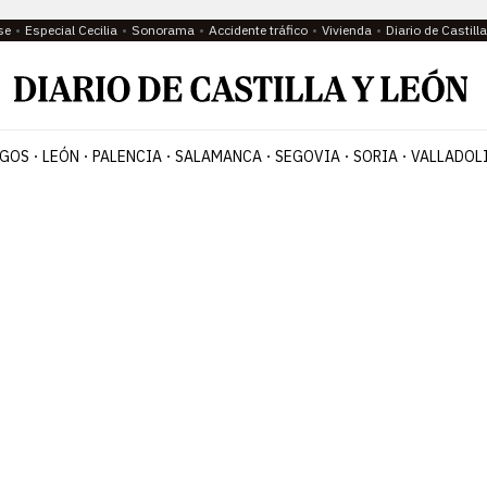
se
Especial Cecilia
Sonorama
Accidente tráfico
Vivienda
Diario de Castil
GOS
LEÓN
PALENCIA
SALAMANCA
SEGOVIA
SORIA
VALLADOL