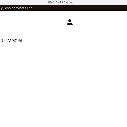
EDICIONES CyL
la y León en WhatsApp
Login
ID
ZAMORA