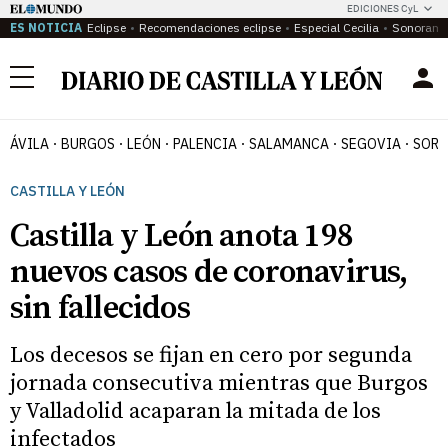
EDICIONES CyL
ES NOTICIA
Eclipse
Recomendaciones eclipse
Especial Cecilia
Sonoram
Menú
ÁVILA
BURGOS
LEÓN
PALENCIA
SALAMANCA
SEGOVIA
SORI
CASTILLA Y LEÓN
Castilla y León anota 198
nuevos casos de coronavirus,
sin fallecidos
Los decesos se fijan en cero por segunda
jornada consecutiva mientras que Burgos
y Valladolid acaparan la mitada de los
infectados