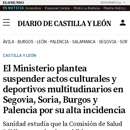
EDICIONES CyL
ES NOTICIA
Incendios
Especial Cecilia
Piloto La Bañeza
Planta Hidrógen
Menú
ÁVILA
BURGOS
LEÓN
PALENCIA
SALAMANCA
SEGOVIA
SORI
CASTILLA Y LEÓN
El Ministerio plantea
suspender actos culturales y
deportivos multitudinarios en
Segovia, Soria, Burgos y
Palencia por su alta incidencia
Sanidad estudia que la Comisión de Salud