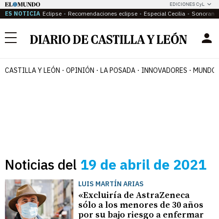
EDICIONES CyL
ES NOTICIA
Eclipse
Recomendaciones eclipse
Especial Cecilia
Sonoram
Menú
CASTILLA Y LEÓN
OPINIÓN
LA POSADA
INNOVADORES
MUNDO 
Noticias del
19 de abril de 2021
LUIS MARTÍN ARIAS
«Excluiría de AstraZeneca
sólo a los menores de 30 años
por su bajo riesgo a enfermar