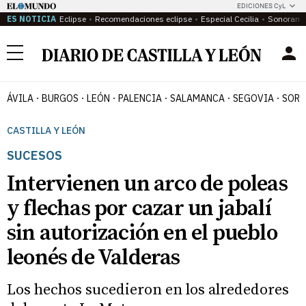
EDICIONES CyL
ES NOTICIA
Eclipse
Recomendaciones eclipse
Especial Cecilia
Sonoram
Menú
ÁVILA
BURGOS
LEÓN
PALENCIA
SALAMANCA
SEGOVIA
SORI
CASTILLA Y LEÓN
SUCESOS
Intervienen un arco de poleas
y flechas por cazar un jabalí
sin autorización en el pueblo
leonés de Valderas
Los hechos sucedieron en los alrededores