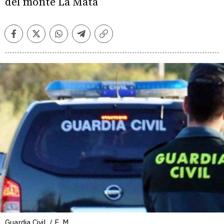
del monte La Mata
Facebook
Twitter
Whatsapp
Telegram
Copiar
enlace
Guardia Civil. / E. M.